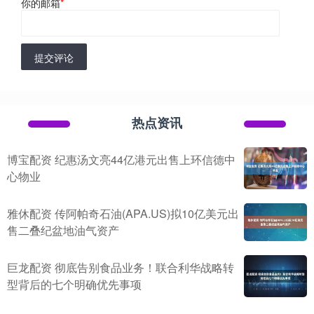
你的邮箱
*
提交评论
热点资讯
博宝配资 纪惠汤文亮44亿港元出售上环信德中
心物业
雅休配资 传阿帕奇石油(APA.US)拟10亿美元出
售二叠纪盆地油气资产
巨龙配资 彻底告别食品业务！联合利华战略转
型背后的七个明确优先事项