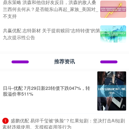
鼎东策略 洪森和他信好友反目，洪森的敌人桑
兰西何去何从？是否能东山再起_家族_美国对_
不支持
共赢优配 志特新材 关于提前赎回“志特转债”的第
九次提示性公告
推荐资讯
日斗-优配 7月29日新23转债下跌047%，转
股溢价率511%
​盛鹏优配 易烊千玺被“换脸”？红果短剧：坚决打击AI短剧
1
素材违规使用、无授权盗用等行为