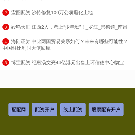
​宏图配资 沙特修复100万公顷退化土地
2
​毅鸣天汇 江西2人，考上“少年班”！_罗江_景德镇_南昌
3
​海陆证券 中比两国贸易关系如何？未来有哪些可能性？
4
中国驻比利时大使回应
​博宝配资 纪惠汤文亮44亿港元出售上环信德中心物业
5
配配网
配资开户
线上配资
股票配资开户