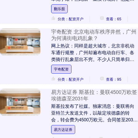
会出席父亲葬礼，受到高度关注。 伊朗已
翻乐股
故最高领袖....
分类：配资开户
查看：65
宇奇配资 北京电动车秩序井然，广州
为何满街电鸡乱象？
网上热议：同样是超大城市，北京非机动
车通行规整，广州却遍布电动自行车、各
类骑行乱象层出不穷。不少人只简单归咎
于骑行道路不足，但两地城市格局、产业
宇奇配资
结构、人口底色、....
分类：配资开户
查看：95
易方达证券 斯基拉：曼联4500万欧签
埃德森至2031年
斯基拉发布了社媒。独家消息：曼联将向
亚特兰大发送文件，以敲定埃德森的转
会，转会费为4500万欧元。合同签至2031
年，年薪500万欧元。....
易方达证券