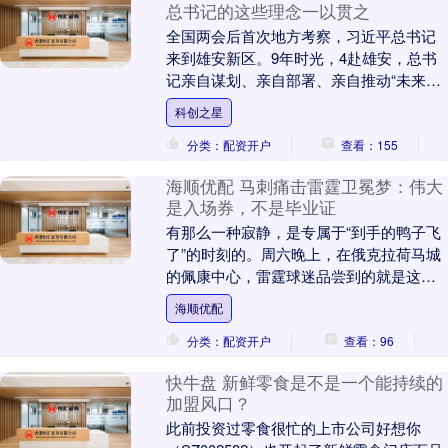
总书记的这些理念一以贯之
全国两会后首次地方考察，习近平总书记
来到雄安新区。9年时光，4赴雄安，总书
记亲自谋划、亲自部署、亲自推动“未来之
城”建设发展。不同阶段有不同的发力重
科创之星
点，但一系列....
分类：配资开户
查看：155
海顺优配 马刺痛击雷霆卫冕梦：伟大
是入场券，不是毕业证
有那么一种寂静，是专属于“到手的鸭子飞
了”的时刻的。周六晚上，在俄克拉荷马城
的佩康中心，雷霆球迷品尝到的就是这种
滋味。圣安东尼奥马刺在他们的地盘上欢
海顺优配
庆胜利，而谢....
分类：配资开户
查看：96
快牛盘 新鲜零食是不是一个能持续的
加盟风口？
此前投资过零食很忙的上市公司好想你