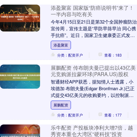
添盈聚富 国家版“防癌说明书”来了！
一半内容与吃有关
今年4月15日至21日是第32个全国肿瘤防治
宣传周，宣传主题是“早防早筛早治 同心携
手抗癌”。近日，国家卫生健康委正式发布
了《中国防癌健康生活方式守则》。 15....
添盈聚富
分类：配资开户
查看：183
展鵬配资 传布朗夫曼已提出以43亿美
元竞购派拉蒙环球(PARA.US)股权
智通财经APP获悉，据知情人士透露，小
埃德加·布朗夫曼(Edgar Bronfman Jr.)已正
式提交43亿美元的收购要约，以控制派拉
蒙环球(PARA.US)....
展鵬配资
分类：配资开户
查看：177
乐牛配资 产投板块净利大增7倍，越
秀资本重仓大湾区“硬科技”投资