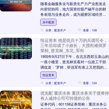
随着金融服务业与新质生产力产业愈发走
向密切协同，地方国资控股产融平台的财
务表现与业务走向，成为观察区域经济高
质量发展路径的一扇窗口。4月8日晚间，
乐牛配资
广州越秀资本控....
分类：配资开户
查看：108
恒运资本 他是统兵十万的兵团司令，
三年后却成了小旅长，大授衔难倒罗
荣桓_曾克林_东北_军衔
1955年9月27日下午，在北京西郊玉泉山的
一座小楼里，曾克林笑着对一位政工干部
调侃道：“罗帅，听说军衔表上又把我的名
字划掉了？”他的语气带着半真半假的幽
恒运资本
默，屋....
分类：配资开户
查看：124
优先配 重庆水务 重庆水务关于债券持
有人减持公司可转债的公告
证券代码：601158证券简称：重庆水务公