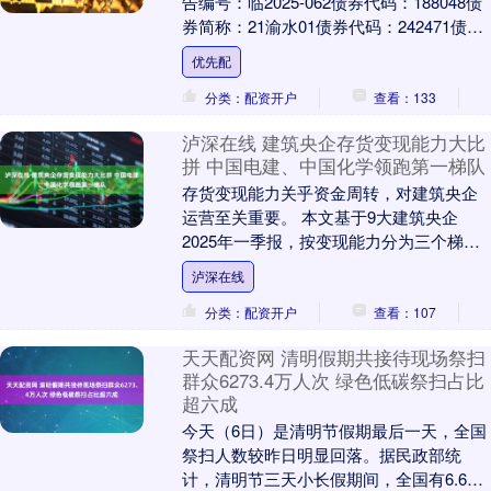
告编号：临2025-062债券代码：188048债
券简称：21渝水01债券代码：242471债券
简称：25渝水01债券....
优先配
分类：配资开户
查看：133
泸深在线 建筑央企存货变现能力大比
拼 中国电建、中国化学领跑第一梯队
存货变现能力关乎资金周转，对建筑央企
运营至关重要。 本文基于9大建筑央企
2025年一季报，按变现能力分为三个梯
队。结合业务特性对比，帮助大家可清晰
泸深在线
看出差异。 一....
分类：配资开户
查看：107
天天配资网 清明假期共接待现场祭扫
群众6273.4万人次 绿色低碳祭扫占比
超六成
今天（6日）是清明节假期最后一天，全国
祭扫人数较昨日明显回落。据民政部统
计，清明节三天小长假期间，全国有6.63