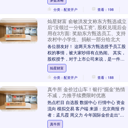
offer”....
分类：配资开户
查看：198
灿星财富 俞敏洪发文称东方甄选成立
后“没领过一分钱工资”, 股权兑现后会
用在3方面: 奖励东方甄选员工、支持
农村中小学生、捐献一部分给北大
各位朋友好！ 这两天东方甄选授予员工股
权的事情，被大家吵得有点热闹。 其实，
股权授予，对于上市公司来说，是一件很
正常的事情，这是对于员工的重要激励手
灿星财富
段。东方甄选....
分类：配资开户
查看：188
真牛所 金价过山车！银行“掘金”热情
不减，力推手续费限时优惠
热点栏目 自选股 数据中心 行情中心 资金
流向 模拟交易 客户端 来源：北京商报 作
者：孟凡霞 周义力 今年国际金价走出“过
山车式”行情，伦敦金现自1月29日冲....
真牛所