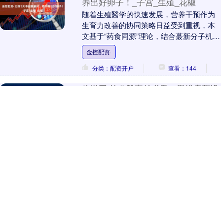
养出好卵子！_子宫_生殖_花椒
随着生殖醫学的快速发展，营养干预作为
生育力改善的协同策略日益受到重视，本
文基于“药食同源”理论，结合蕞新分子机制
研究，解析6种常见调味品中具有生殖保护
金控配资·
作用的活性....
分类：配资开户
查看：144
倍悦网 幼儿段家长必看！思维启蒙没
选对，所有努力全白费！_段孩子_教
具_斯坦
家有幼儿段孩子的家长，几乎都绕不开“思
维启蒙”这个话题。都说幼儿园阶段把思维
基础打牢了，孩子上小学后学数学、做应
用题，能少走很多弯路！ 可现实情况是，
倍悦网
想给孩子选....
分类：配资开户
查看：173
捷希缘 什么牌子西洋参好？前五名优
选品牌让你元气满满！_核心_李薇_强
贝冠