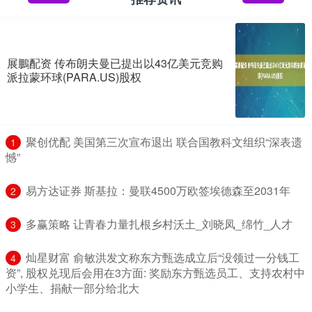
展鵬配资 传布朗夫曼已提出以43亿美元竞购
派拉蒙环球(PARA.US)股权
​聚创优配 美国第三次宣布退出 联合国教科文组织“深表遗
1
憾”
​易方达证券 斯基拉：曼联4500万欧签埃德森至2031年
2
​多赢策略 让青春力量扎根乡村沃土_刘晓凤_绵竹_人才
3
​灿星财富 俞敏洪发文称东方甄选成立后“没领过一分钱工
4
资”, 股权兑现后会用在3方面: 奖励东方甄选员工、支持农村中
小学生、捐献一部分给北大