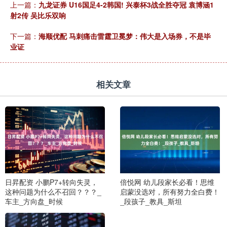
上一篇：
九龙证券 U16国足4-2韩国! 兴泰杯3战全胜夺冠 袁博涵1
射2传 吴比乐双响
下一篇：
海顺优配 马刺痛击雷霆卫冕梦：伟大是入场券，不是毕
业证
相关文章
日昇配资 小鹏P7+转向失灵，
倍悦网 幼儿段家长必看！思维
这种问题为什么不召回？？？_
启蒙没选对，所有努力全白费！
车主_方向盘_时候
_段孩子_教具_斯坦