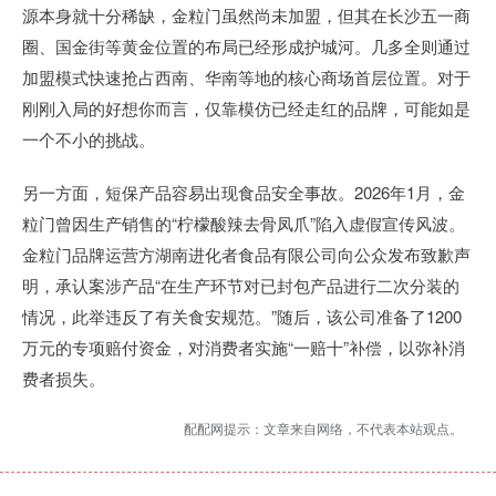
源本身就十分稀缺，金粒门虽然尚未加盟，但其在长沙五一商
圈、国金街等黄金位置的布局已经形成护城河。几多全则通过
加盟模式快速抢占西南、华南等地的核心商场首层位置。对于
刚刚入局的好想你而言，仅靠模仿已经走红的品牌，可能如是
一个不小的挑战。
另一方面，短保产品容易出现食品安全事故。2026年1月，金
粒门曾因生产销售的“柠檬酸辣去骨凤爪”陷入虚假宣传风波。
金粒门品牌运营方湖南进化者食品有限公司向公众发布致歉声
明，承认案涉产品“在生产环节对已封包产品进行二次分装的
情况，此举违反了有关食安规范。”随后，该公司准备了1200
万元的专项赔付资金，对消费者实施“一赔十”补偿，以弥补消
费者损失。
配配网提示：文章来自网络，不代表本站观点。