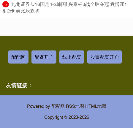
​九龙证券 U16国足4-2韩国! 兴泰杯3战全胜夺冠 袁博涵1
5
射2传 吴比乐双响
配配网
配资开户
线上配资
股票配资开户
友情链接：
Powered by
配配网
RSS地图
HTML地图
Copyright
© 2023-2026