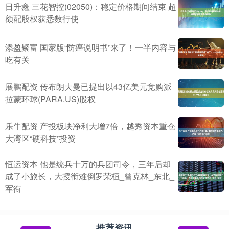
日升鑫 三花智控(02050)：稳定价格期间结束 超
额配股权获悉数行使
添盈聚富 国家版“防癌说明书”来了！一半内容与
吃有关
展鵬配资 传布朗夫曼已提出以43亿美元竞购派
拉蒙环球(PARA.US)股权
乐牛配资 产投板块净利大增7倍，越秀资本重仓
大湾区“硬科技”投资
恒运资本 他是统兵十万的兵团司令，三年后却
成了小旅长，大授衔难倒罗荣桓_曾克林_东北_
军衔
推荐资讯