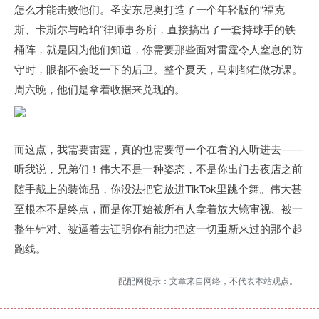
怎么才能击败他们。圣安东尼奥打造了一个年轻版的“福克
斯、卡斯尔与哈珀”律师事务所，直接搞出了一套持球手的铁
桶阵，就是因为他们知道，你需要那些面对雷霆令人窒息的防
守时，眼都不会眨一下的后卫。整个夏天，马刺都在做功课。
周六晚，他们是拿着收据来兑现的。
而这点，我需要雷霆，真的也需要每一个在看的人听进去——
听我说，兄弟们！伟大不是一种姿态，不是你出门去夜店之前
随手戴上的装饰品，你没法把它放进TikTok里跳个舞。伟大甚
至根本不是终点，而是你开始被所有人拿着放大镜审视、被一
整年针对、被逼着去证明你有能力把这一切重新来过的那个起
跑线。
配配网提示：文章来自网络，不代表本站观点。