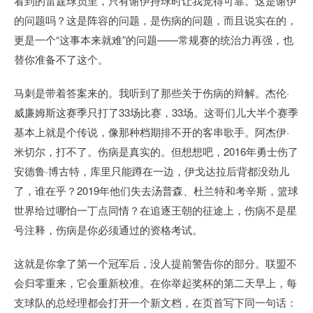
看到的雷霆球员里，只有谢伊持球时让我觉得可靠。这是谢伊
的问题吗？这是阵容的问题，是伤病的问题，而且说实在的，
更是一个“这事本来就难”的问题——常规赛的统治力再强，也
替你准备不了这个。
马刺是带着答案来的。我听到了那些关于伤病的辩解。杰伦·
威廉姆斯这赛季只打了33场比赛，33场。这哥们儿大半个赛季
基本上就是个传说，像那种档期排不开的客串歌手。阿杰伊·
米切尔，打不了。伤病是真实的。但想想吧，2016年勇士伤了
安德鲁·博古特，库里只能蹲在一边，伊戈达拉后背都没劲儿
了，谁在乎？2019年他们失去汤普森、杜兰特和考辛斯，篮球
世界给过哪怕一丁点同情？在追逐王朝的征途上，伤病不是星
号注释，伤病是你必须通过的资格考试。
这就是你拿了第一个冠军后，没人提前警告你的部分。联盟不
会归零重来，它会重新校准。在你举起奖杯的第二天早上，每
支球队的总经理都会打开一个新文档，在页首写下同一句话：