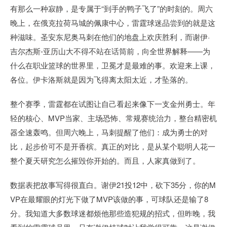
有那么一种寂静，是专属于“到手的鸭子飞了”的时刻的。周六
晚上，在俄克拉荷马城的佩康中心，雷霆球迷品尝到的就是这
种滋味。圣安东尼奥马刺在他们的地盘上欢庆胜利，而谢伊·
吉尔杰斯-亚历山大不得不站在话筒前，向全世界解释——为
什么在职业篮球的世界里，卫冕才是最难的事。欢迎来上课，
各位。伊卡洛斯就是因为飞得离太阳太近，才坠落的。
整个赛季，雷霆都在试图让自己看起来像下一支金州勇士。年
轻的核心、MVP当家、主场恐怖、常规赛统治力，整台精密机
器全速轰鸣。但周六晚上，马刺提醒了他们：成为勇士的对
比，起步价可不是开香槟。真正的对比，是从某个聪明人花一
整个夏天研究怎么摧毁你开始的。而且，人家真做到了。
数据表把故事写得很直白。谢伊21投12中，砍下35分，你的M
VP在最耀眼的灯光下做了MVP该做的事，可球队还是输了8
分。我知道大多数球迷都烦他那些造犯规的招式，但昨晚，我