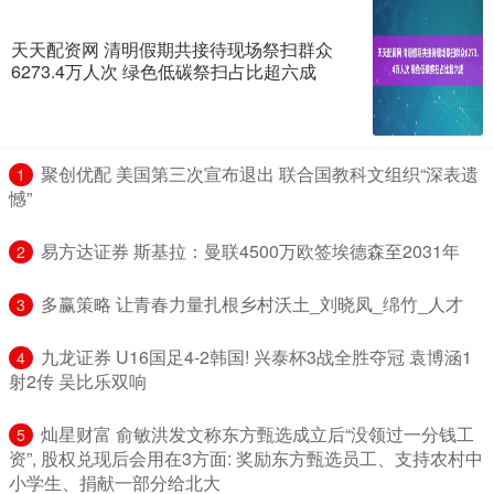
天天配资网 清明假期共接待现场祭扫群众
6273.4万人次 绿色低碳祭扫占比超六成
​聚创优配 美国第三次宣布退出 联合国教科文组织“深表遗
1
憾”
​易方达证券 斯基拉：曼联4500万欧签埃德森至2031年
2
​多赢策略 让青春力量扎根乡村沃土_刘晓凤_绵竹_人才
3
​九龙证券 U16国足4-2韩国! 兴泰杯3战全胜夺冠 袁博涵1
4
射2传 吴比乐双响
​灿星财富 俞敏洪发文称东方甄选成立后“没领过一分钱工
5
资”, 股权兑现后会用在3方面: 奖励东方甄选员工、支持农村中
小学生、捐献一部分给北大