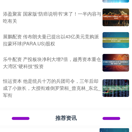
添盈聚富 国家版“防癌说明书”来了！一半内容与
吃有关
展鵬配资 传布朗夫曼已提出以43亿美元竞购派
拉蒙环球(PARA.US)股权
乐牛配资 产投板块净利大增7倍，越秀资本重仓
大湾区“硬科技”投资
恒运资本 他是统兵十万的兵团司令，三年后却
成了小旅长，大授衔难倒罗荣桓_曾克林_东北_
军衔
推荐资讯