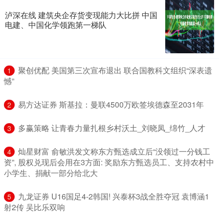
泸深在线 建筑央企存货变现能力大比拼 中国
电建、中国化学领跑第一梯队
​聚创优配 美国第三次宣布退出 联合国教科文组织“深表遗
1
憾”
​易方达证券 斯基拉：曼联4500万欧签埃德森至2031年
2
​多赢策略 让青春力量扎根乡村沃土_刘晓凤_绵竹_人才
3
​灿星财富 俞敏洪发文称东方甄选成立后“没领过一分钱工
4
资”, 股权兑现后会用在3方面: 奖励东方甄选员工、支持农村中
小学生、捐献一部分给北大
​九龙证券 U16国足4-2韩国! 兴泰杯3战全胜夺冠 袁博涵1
5
射2传 吴比乐双响