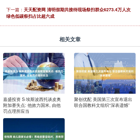
下一篇：
天天配资网 清明假期共接待现场祭扫群众6273.4万人次
绿色低碳祭扫占比超六成
相关文章
嘉盛投资 S·埃斯波西托谈皮奥
聚创优配 美国第三次宣布退出
附加赛失点: 他效力国米, 由他
联合国教科文组织“深表遗憾”
罚点理所应当