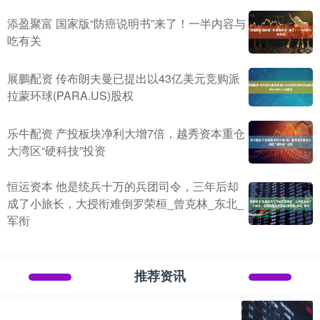
添盈聚富 国家版“防癌说明书”来了！一半内容与
吃有关
展鵬配资 传布朗夫曼已提出以43亿美元竞购派
拉蒙环球(PARA.US)股权
乐牛配资 产投板块净利大增7倍，越秀资本重仓
大湾区“硬科技”投资
恒运资本 他是统兵十万的兵团司令，三年后却
成了小旅长，大授衔难倒罗荣桓_曾克林_东北_
军衔
推荐资讯