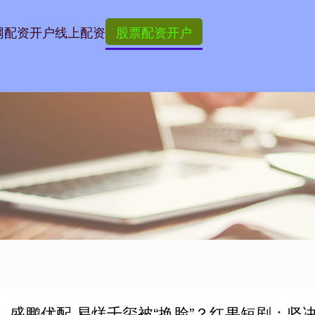
网
配资开户
线上配资
股票配资开户
盛鹏优配 易烊千玺被“换脸”？红果短剧：坚