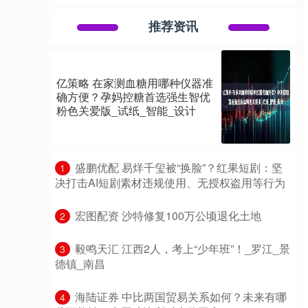
推荐资讯
亿策略 在家测血糖用哪种仪器准
确方便？孕妈控糖首选强生智优
粉色关爱版_试纸_智能_设计
​盛鹏优配 易烊千玺被“换脸”？红果短剧：坚
1
决打击AI短剧素材违规使用、无授权盗用等行为
​宏图配资 沙特修复100万公顷退化土地
2
​毅鸣天汇 江西2人，考上“少年班”！_罗江_景
3
德镇_南昌
​海陆证券 中比两国贸易关系如何？未来有哪
4