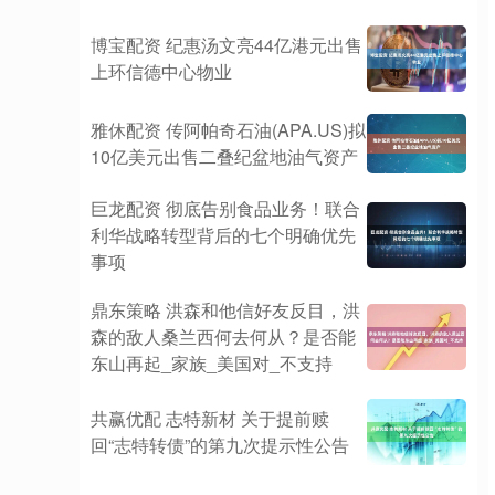
博宝配资 纪惠汤文亮44亿港元出售
上环信德中心物业
雅休配资 传阿帕奇石油(APA.US)拟
10亿美元出售二叠纪盆地油气资产
巨龙配资 彻底告别食品业务！联合
利华战略转型背后的七个明确优先
事项
鼎东策略 洪森和他信好友反目，洪
森的敌人桑兰西何去何从？是否能
东山再起_家族_美国对_不支持
共赢优配 志特新材 关于提前赎
回“志特转债”的第九次提示性公告