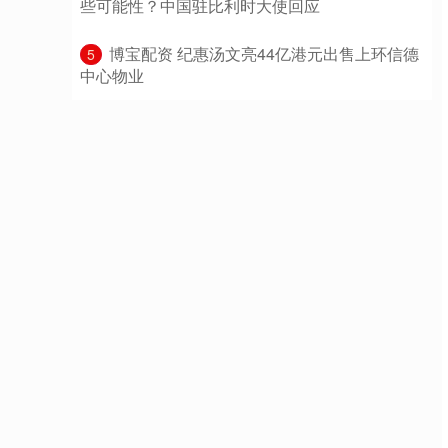
些可能性？中国驻比利时大使回应
​博宝配资 纪惠汤文亮44亿港元出售上环信德
5
中心物业