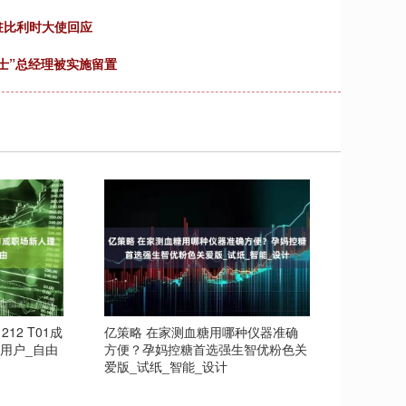
驻比利时大使回应
博士”总经理被实施留置
12 T01成
亿策略 在家测血糖用哪种仪器准确
用户_自由
方便？孕妈控糖首选强生智优粉色关
爱版_试纸_智能_设计