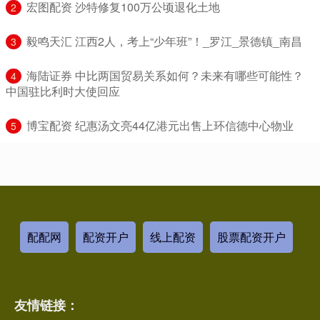
​宏图配资 沙特修复100万公顷退化土地
2
​毅鸣天汇 江西2人，考上“少年班”！_罗江_景德镇_南昌
3
​海陆证券 中比两国贸易关系如何？未来有哪些可能性？
4
中国驻比利时大使回应
​博宝配资 纪惠汤文亮44亿港元出售上环信德中心物业
5
配配网
配资开户
线上配资
股票配资开户
友情链接：