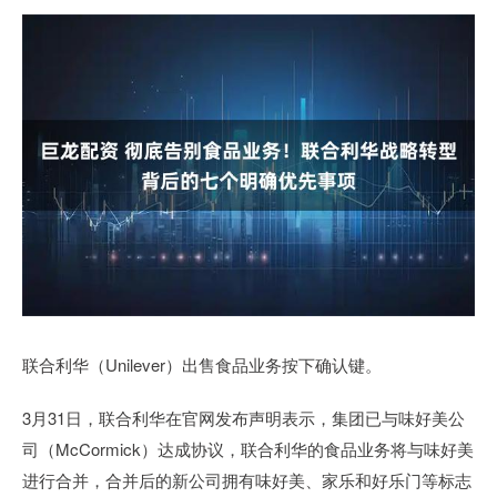
联合利华（Unilever）出售食品业务按下确认键。
3月31日，联合利华在官网发布声明表示，集团已与味好美公
司（McCormick）达成协议，联合利华的食品业务将与味好美
进行合并，合并后的新公司拥有味好美、家乐和好乐门等标志