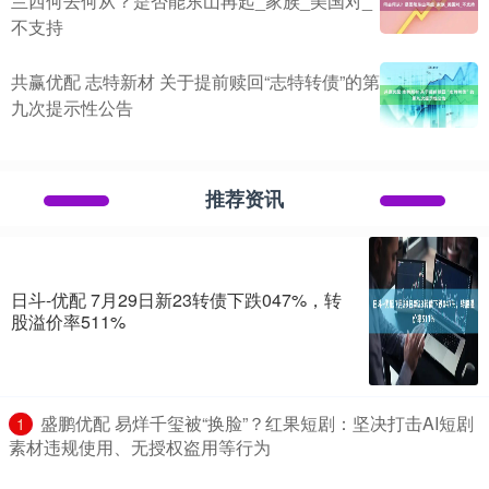
兰西何去何从？是否能东山再起_家族_美国对_
不支持
共赢优配 志特新材 关于提前赎回“志特转债”的第
九次提示性公告
推荐资讯
日斗-优配 7月29日新23转债下跌047%，转
股溢价率511%
​盛鹏优配 易烊千玺被“换脸”？红果短剧：坚决打击AI短剧
1
素材违规使用、无授权盗用等行为