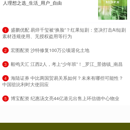
人理想之选_生活_用户_自由
​盛鹏优配 易烊千玺被“换脸”？红果短剧：坚决打击AI短剧
1
素材违规使用、无授权盗用等行为
​宏图配资 沙特修复100万公顷退化土地
2
​毅鸣天汇 江西2人，考上“少年班”！_罗江_景德镇_南昌
3
​海陆证券 中比两国贸易关系如何？未来有哪些可能性？
4
中国驻比利时大使回应
​博宝配资 纪惠汤文亮44亿港元出售上环信德中心物业
5