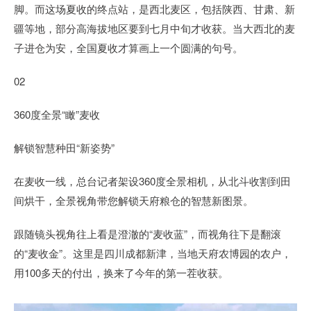
脚。而这场夏收的终点站，是西北麦区，包括陕西、甘肃、新
疆等地，部分高海拔地区要到七月中旬才收获。当大西北的麦
子进仓为安，全国夏收才算画上一个圆满的句号。
02
360度全景“瞰”麦收
解锁智慧种田“新姿势”
在麦收一线，总台记者架设360度全景相机，从北斗收割到田
间烘干，全景视角带您解锁天府粮仓的智慧新图景。
跟随镜头视角往上看是澄澈的“麦收蓝”，而视角往下是翻滚
的“麦收金”。这里是四川成都新津，当地天府农博园的农户，
用100多天的付出，换来了今年的第一茬收获。