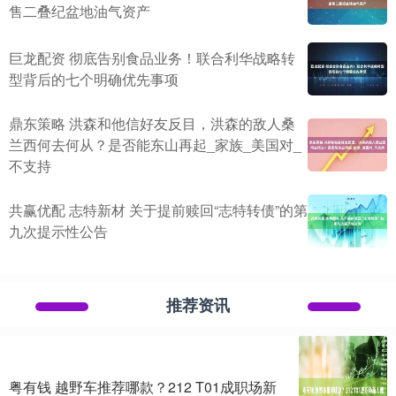
售二叠纪盆地油气资产
巨龙配资 彻底告别食品业务！联合利华战略转
型背后的七个明确优先事项
鼎东策略 洪森和他信好友反目，洪森的敌人桑
兰西何去何从？是否能东山再起_家族_美国对_
不支持
共赢优配 志特新材 关于提前赎回“志特转债”的第
九次提示性公告
推荐资讯
粤有钱 越野车推荐哪款？212 T01成职场新