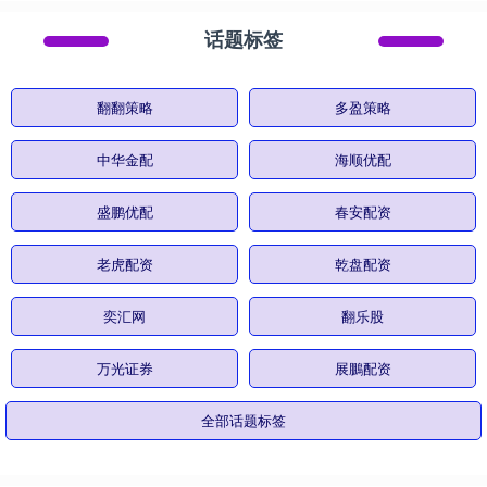
话题标签
翻翻策略
多盈策略
中华金配
海顺优配
盛鹏优配
春安配资
老虎配资
乾盘配资
奕汇网
翻乐股
万光证券
展鵬配资
全部话题标签