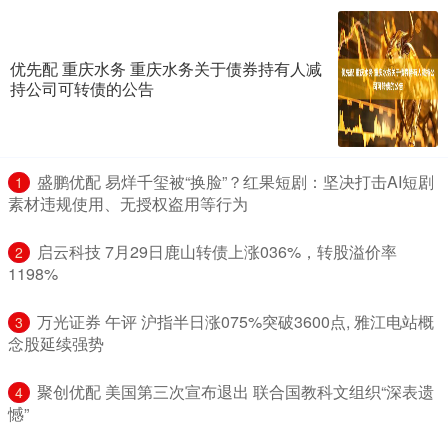
优先配 重庆水务 重庆水务关于债券持有人减
持公司可转债的公告
​盛鹏优配 易烊千玺被“换脸”？红果短剧：坚决打击AI短剧
1
素材违规使用、无授权盗用等行为
​启云科技 7月29日鹿山转债上涨036%，转股溢价率
2
1198%
​万光证券 午评 沪指半日涨075%突破3600点, 雅江电站概
3
念股延续强势
​聚创优配 美国第三次宣布退出 联合国教科文组织“深表遗
4
憾”