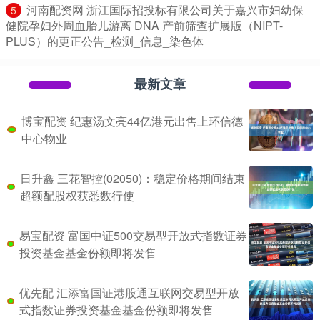
​河南配资网 浙江国际招投标有限公司关于嘉兴市妇幼保
5
健院孕妇外周血胎儿游离 DNA 产前筛查扩展版（NIPT-
PLUS）的更正公告_检测_信息_染色体
最新文章
博宝配资 纪惠汤文亮44亿港元出售上环信德
中心物业
日升鑫 三花智控(02050)：稳定价格期间结束
超额配股权获悉数行使
易宝配资 富国中证500交易型开放式指数证券
投资基金基金份额即将发售
优先配 汇添富国证港股通互联网交易型开放
式指数证券投资基金基金份额即将发售