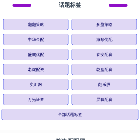
话题标签
翻翻策略
多盈策略
中华金配
海顺优配
盛鹏优配
春安配资
老虎配资
乾盘配资
奕汇网
翻乐股
万光证券
展鵬配资
全部话题标签