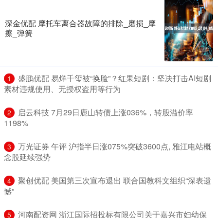
深金优配 摩托车离合器故障的排除_磨损_摩
擦_弹簧
​盛鹏优配 易烊千玺被“换脸”？红果短剧：坚决打击AI短剧
1
素材违规使用、无授权盗用等行为
​启云科技 7月29日鹿山转债上涨036%，转股溢价率
2
1198%
​万光证券 午评 沪指半日涨075%突破3600点, 雅江电站概
3
念股延续强势
​聚创优配 美国第三次宣布退出 联合国教科文组织“深表遗
4
憾”
​河南配资网 浙江国际招投标有限公司关于嘉兴市妇幼保
5