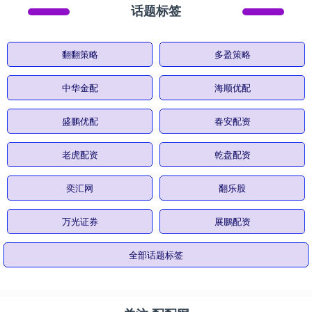
话题标签
翻翻策略
多盈策略
中华金配
海顺优配
盛鹏优配
春安配资
老虎配资
乾盘配资
奕汇网
翻乐股
万光证券
展鵬配资
全部话题标签