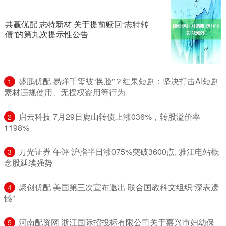
共赢优配 志特新材 关于提前赎回“志特转
债”的第九次提示性公告
​盛鹏优配 易烊千玺被“换脸”？红果短剧：坚决打击AI短剧
1
素材违规使用、无授权盗用等行为
​启云科技 7月29日鹿山转债上涨036%，转股溢价率
2
1198%
​万光证券 午评 沪指半日涨075%突破3600点, 雅江电站概
3
念股延续强势
​聚创优配 美国第三次宣布退出 联合国教科文组织“深表遗
4
憾”
​河南配资网 浙江国际招投标有限公司关于嘉兴市妇幼保
5