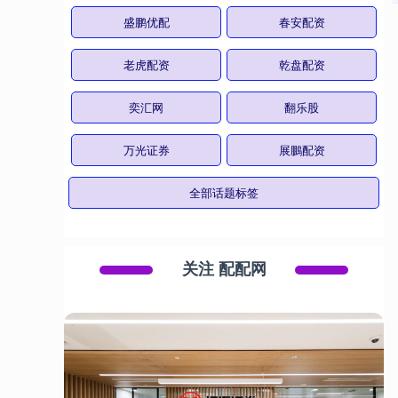
盛鹏优配
春安配资
老虎配资
乾盘配资
奕汇网
翻乐股
万光证券
展鵬配资
全部话题标签
关注 配配网