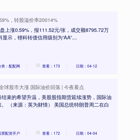
59%，转股溢价率20014%
涨0.59%，报111.52元/张，成交额8795.72万
料显示，锂科转债信用级别为“AA”....
分类：配配网
查看：173
日期：04-12
全球股市大涨 国际油价回落 | 今夜看点
将结束的希望升温，美股股指期货延续涨势，国际油
。 （来源：英为财情） 美国总统特朗普周二在白
股票配资开户
查看：172
日期：04-04