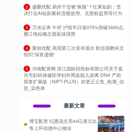
​盛鹏优配 易烊千玺被“换脸”？红果短剧：坚
2
决打击AI短剧素材违规使用、无授权盗用等行为
​万光证券 午评 沪指半日涨075%突破3600点,
3
雅江电站概念股延续强势
​聚创优配 美国第三次宣布退出 联合国教科文
4
组织“深表遗憾”
​河南配资网 浙江国际招投标有限公司关于嘉
5
兴市妇幼保健院孕妇外周血胎儿游离 DNA 产前
筛查扩展版（NIPT-PLUS）的更正公告_检测_信
息_染色体
最新文章
博宝配资 纪惠汤文亮44亿港元出
售上环信德中心物业