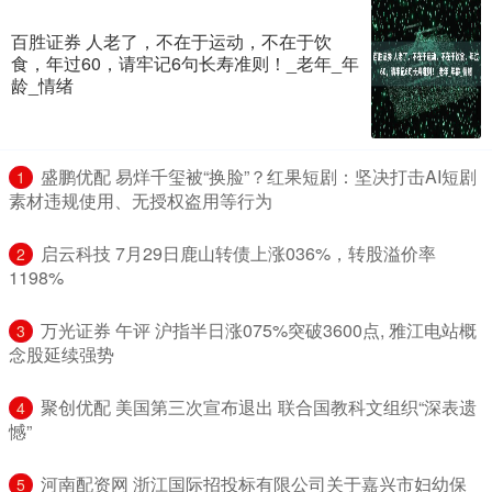
百胜证券 人老了，不在于运动，不在于饮
食，年过60，请牢记6句长寿准则！_老年_年
龄_情绪
​盛鹏优配 易烊千玺被“换脸”？红果短剧：坚决打击AI短剧
1
素材违规使用、无授权盗用等行为
​启云科技 7月29日鹿山转债上涨036%，转股溢价率
2
1198%
​万光证券 午评 沪指半日涨075%突破3600点, 雅江电站概
3
念股延续强势
​聚创优配 美国第三次宣布退出 联合国教科文组织“深表遗
4
憾”
​河南配资网 浙江国际招投标有限公司关于嘉兴市妇幼保
5