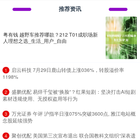
推荐资讯
粤有钱 越野车推荐哪款？212 T01成职场新
人理想之选_生活_用户_自由
​启云科技 7月29日鹿山转债上涨036%，转股溢价率
1
1198%
​盛鹏优配 易烊千玺被“换脸”？红果短剧：坚决打击AI短剧
2
素材违规使用、无授权盗用等行为
​万光证券 午评 沪指半日涨075%突破3600点, 雅江电站概
3
念股延续强势
​聚创优配 美国第三次宣布退出 联合国教科文组织“深表遗
4