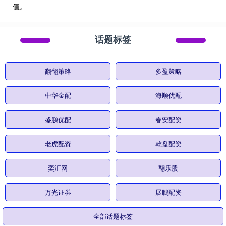
值。
话题标签
翻翻策略
多盈策略
中华金配
海顺优配
盛鹏优配
春安配资
老虎配资
乾盘配资
奕汇网
翻乐股
万光证券
展鵬配资
全部话题标签