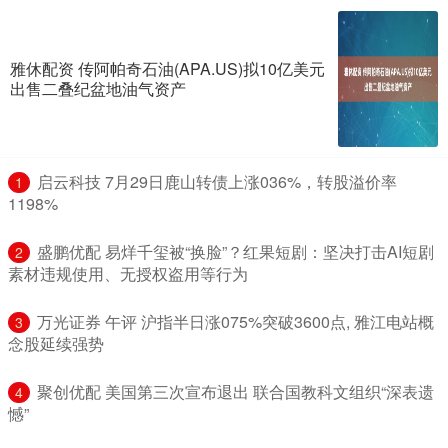
雅休配资 传阿帕奇石油(APA.US)拟10亿美元
出售二叠纪盆地油气资产
​启云科技 7月29日鹿山转债上涨036%，转股溢价率
1
1198%
​盛鹏优配 易烊千玺被“换脸”？红果短剧：坚决打击AI短剧
2
素材违规使用、无授权盗用等行为
​万光证券 午评 沪指半日涨075%突破3600点, 雅江电站概
3
念股延续强势
​聚创优配 美国第三次宣布退出 联合国教科文组织“深表遗
4
憾”