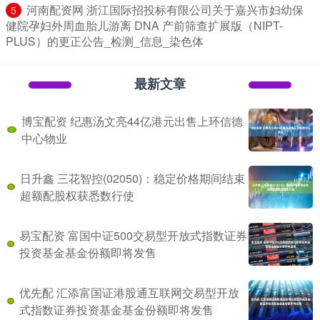
​河南配资网 浙江国际招投标有限公司关于嘉兴市妇幼保
5
健院孕妇外周血胎儿游离 DNA 产前筛查扩展版（NIPT-
PLUS）的更正公告_检测_信息_染色体
最新文章
博宝配资 纪惠汤文亮44亿港元出售上环信德
中心物业
日升鑫 三花智控(02050)：稳定价格期间结束
超额配股权获悉数行使
易宝配资 富国中证500交易型开放式指数证券
投资基金基金份额即将发售
优先配 汇添富国证港股通互联网交易型开放
式指数证券投资基金基金份额即将发售