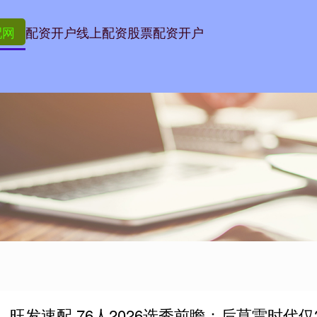
配网
配资开户
线上配资
股票配资开户
旺发速配 76人2026选秀前瞻：后莫雷时代