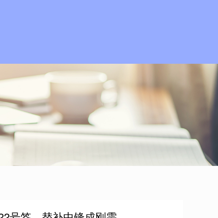
仅22号签，替补中锋成刚需