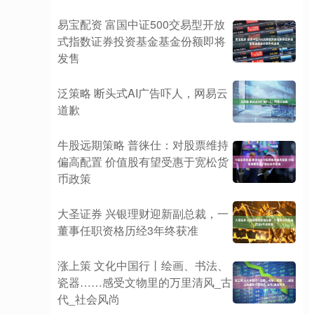
易宝配资 富国中证500交易型开放
式指数证券投资基金基金份额即将
发售
泛策略 断头式AI广告吓人，网易云
道歉
牛股远期策略 普徕仕：对股票维持
偏高配置 价值股有望受惠于宽松货
币政策
大圣证券 兴银理财迎新副总裁，一
董事任职资格历经3年终获准
涨上策 文化中国行丨绘画、书法、
瓷器……感受文物里的万里清风_古
代_社会风尚