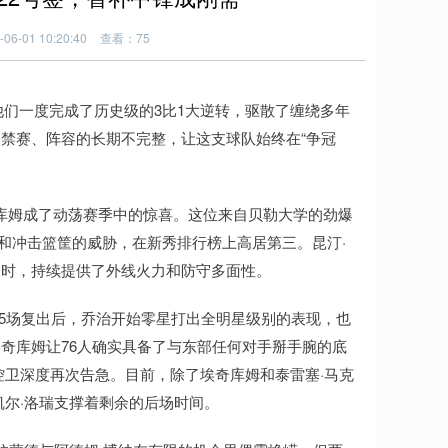
6-01 10:20:40
查看：75
他们一度完成了历史级的3比1大逆转，驱散了缠绕多年
禁赛、阵容的长期不完整，让这支球队始终在“争冠
奇库姆成了动荡赛季中的惊喜。这位来自贝勒大学的劲爆
能力和冲击篮筐的威胁，在新秀排行榜上高居第三。昆汀·
用时，持续提供了外线火力和防守多面性。
25场复出后，乔治开始零星打出全明星级别的表现，也
奇库姆让76人确实具备了与东部任何对手掰手腕的底
控卫深度再次告急。目前，除了埃奇库姆和泰雷塞·马克
凯尔·洛瑞支撑着剩余的后场时间。