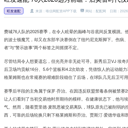
旺发速配
来源：唯信网配资APP下载
网站：配配网
日期：2026-0
费城76人队的2025赛季，在令人眩晕的巅峰与谷底间反复横跳。
的波士顿魔咒，却又在东部半决赛倒在了纽约尼克斯脚下。伤病、
者”与“警示故事”两个标签之间摇摆不定。
尽管结局令人想要遗忘，但光亮并非无处可寻。新秀后卫VJ·埃
后卫场均贡献16分、5.6个篮板和4.2次助攻，凭借惊人的运动
格莱姆斯也在常规赛的艰难阶段稳住了后场，在球队几无后卫可
赛季后半段的主角属于保罗·乔治。在因违反联盟禁毒条例被禁赛
让人们看到了当初交易他时所期待的模样。在健康状态下，他与埃
气。然而，随着贾里德·麦凯恩被交易离队，球队原先已被削弱的
西，可靠的后场轮换只剩下格莱姆斯和乔治。贾斯汀·爱德华兹和