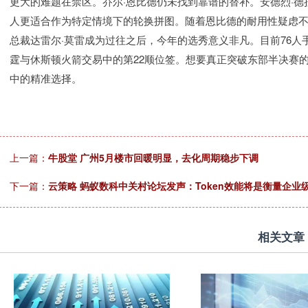
更大的难题在禁区。乔尔·恩比德仍未找到靠谱的替补。安德烈·德
人更适合作为特定情境下的轮换拼图。随着恩比德的耐用性疑虑
总裁达雷尔·莫雷成为过往之后，今年的选秀意义非凡。目前76
霆与休斯顿火箭交易中的第22顺位签。想要真正突破东部半决赛
中的精准选择。
上一篇：
牛股堂 广州5月楼市回暖明显，去化周期稳步下调
下一篇：
云策略 蚂蚁数科中关村论坛发声：Token效能将是衡量企业
相关文章