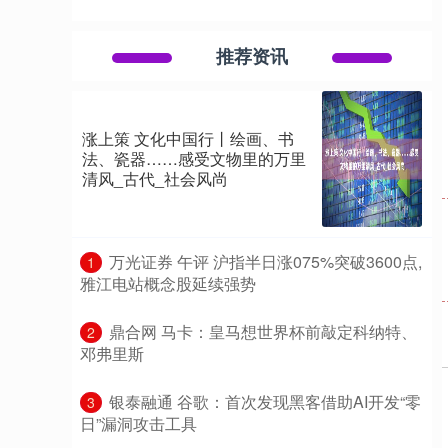
推荐资讯
涨上策 文化中国行丨绘画、书
法、瓷器……感受文物里的万里
清风_古代_社会风尚
​万光证券 午评 沪指半日涨075%突破3600点,
1
雅江电站概念股延续强势
​鼎合网 马卡：皇马想世界杯前敲定科纳特、
2
邓弗里斯
​银泰融通 谷歌：首次发现黑客借助AI开发“零
3
日”漏洞攻击工具