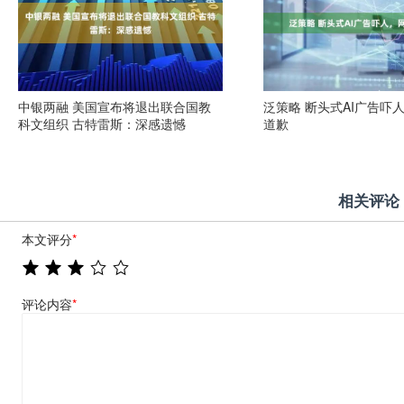
中银两融 美国宣布将退出联合国教
泛策略 断头式AI广告吓
科文组织 古特雷斯：深感遗憾
道歉
相关评论
本文评分
*
评论内容
*