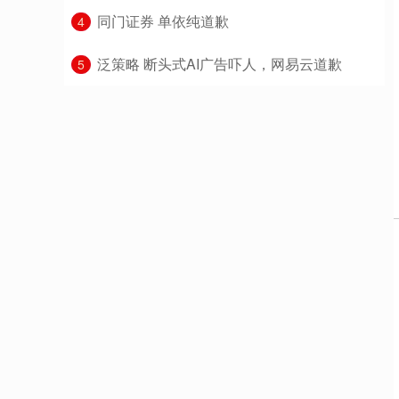
​同门证券 单依纯道歉
4
​泛策略 断头式AI广告吓人，网易云道歉
5