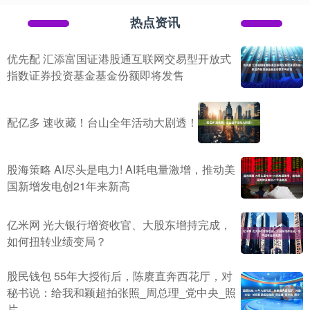
热点资讯
优先配 汇添富国证港股通互联网交易型开放式
指数证券投资基金基金份额即将发售
配亿多 速收藏！台山全年活动大剧透！
股海策略 AI尽头是电力! AI耗电量激增，推动美
国新增发电创21年来新高
亿米网 光大银行增资收官、大股东增持完成，
如何扭转业绩变局？
股民钱包 55年大授衔后，陈赓直奔西花厅，对
秘书说：给我和颖超拍张照_周总理_党中央_照
片