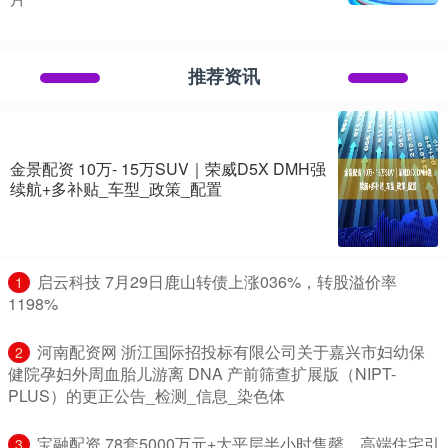
推荐资讯
金景配资 10万- 15万SUV｜荣威D5X DMH强
续航+多补贴_车型_政策_配置
​启云科技 7月29日鹿山转债上涨036%，转股溢价率
1
1198%
​河南配资网 浙江国际招投标有限公司关于嘉兴市妇幼保
2
健院孕妇外周血胎儿游离 DNA 产前筛查扩展版（NIPT-
PLUS）的更正公告_检测_信息_染色体
​宝融配资 78套5000万元+大平层半小时售罄，高端住宅引
3